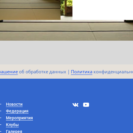
лашение
​​​​ об обработке данных |
Политика​​
конфиденциально
Новости
Федерация
Мероприятия
Клубы
Галерея