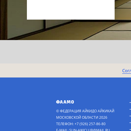
Сог
ФААМО
© ФЕДЕРАЦИЯ АЙКИДО АЙКИКАЙ
МОСКОВСКОЙ ОБЛАСТИ 2026
ТЕЛЕФОН: +7 (926) 257-86-80
E-MAIL:
SUN-AIKICLUB@MAIL.RU