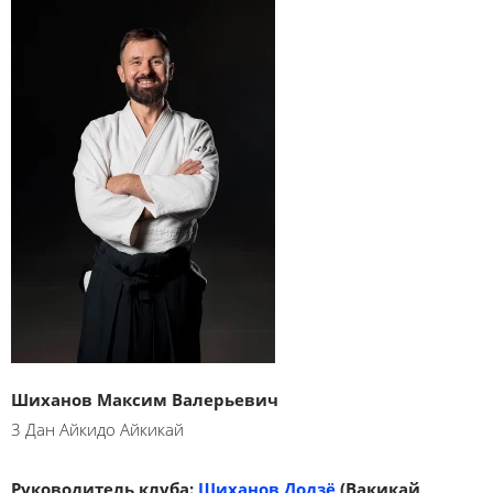
Шиханов Максим Валерьевич
3 Дан Айкидо Айкикай
Руководитель клуба:
Шиханов Додзё
(Вакикай